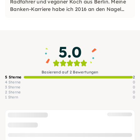
Radfahrer und veganer Koch aus Berlin. Meine
Banken-Karriere habe ich 2016 an den Nagel
gehängt, um mich in einem buddhistischen
Kloster und auf Reisen zu finden und meine
Leidenschaft fürs Kochen neu zu entdecken.
5.0
Basierend auf 2 Bewertungen
5 Sterne
2
4 Sterne
0
3 Sterne
0
2 Sterne
0
1 Stern
0