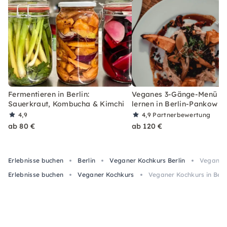
Fermentieren in Berlin:
Veganes 3-Gänge-Menü k
Sauerkraut, Kombucha & Kimchi
lernen in Berlin-Pankow
4,9
4,9
Partnerbewertung
ab 80 €
ab 120 €
Erlebnisse buchen
Berlin
Veganer Kochkurs Berlin
Veganer 
Erlebnisse buchen
Veganer Kochkurs
Veganer Kochkurs in Ber