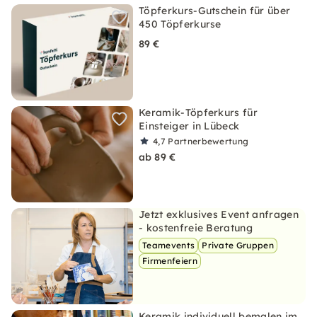
Töpferkurs-Gutschein für über
450 Töpferkurse
89 €
Keramik-Töpferkurs für
Einsteiger in Lübeck
4,7
Partnerbewertung
ab 89 €
Jetzt exklusives Event anfragen
- kostenfreie Beratung
Teamevents
Private Gruppen
Firmenfeiern
Keramik individuell bemalen im