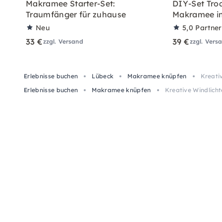
Makramee Starter-Set:
DIY-Set Tro
Traumfänger für zuhause
Makramee in
Neu
5,0
Partne
33 €
39 €
zzgl. Versand
zzgl. Vers
Erlebnisse buchen
Lübeck
Makramee knüpfen
Kreati
Erlebnisse buchen
Makramee knüpfen
Kreative Windlicht