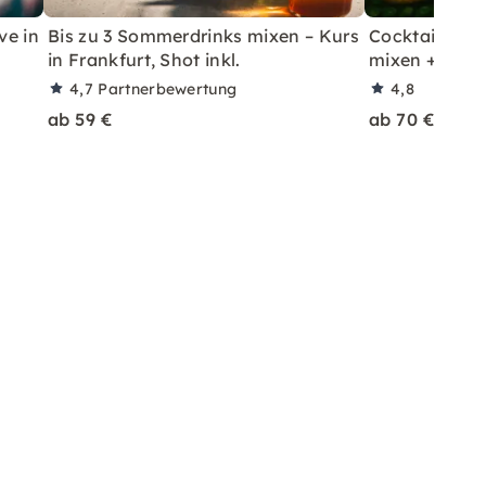
ve in
Bis zu 3 Sommerdrinks mixen – Kurs
Cocktailkurs: 
in Frankfurt, Shot inkl.
mixen + Shot 
4,7
Partnerbewertung
4,8
ab 59 €
ab 70 €