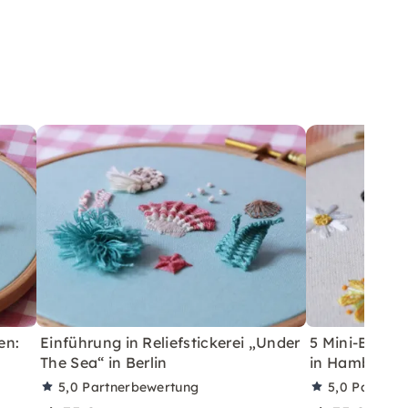
en:
Einführung in Reliefstickerei „Under
5 Mini-Blume
The Sea“ in Berlin
in Hamburg
5,0
Partnerbewertung
5,0
Partner