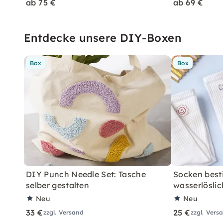
ab 75 €
ab 69 €
Entdecke unsere DIY-Boxen
Box
Box
DIY Punch Needle Set: Tasche
Socken best
selber gestalten
wasserlösli
Neu
Neu
33 €
25 €
zzgl. Versand
zzgl. Vers