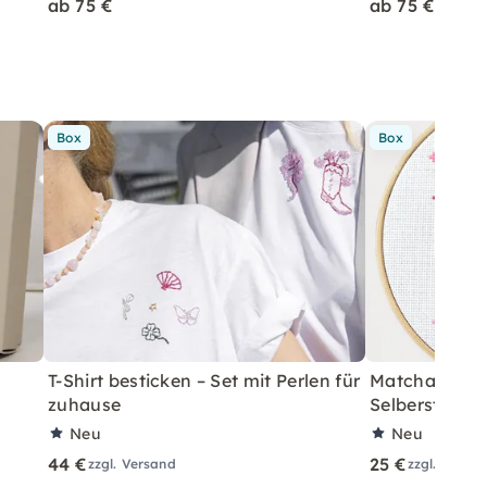
ab 75 €
ab 75 €
Box
Box
T-Shirt besticken – Set mit Perlen für
Matcha Kreuz
zuhause
Selbersticken
Neu
Neu
44 €
25 €
zzgl. Versand
zzgl. Versa