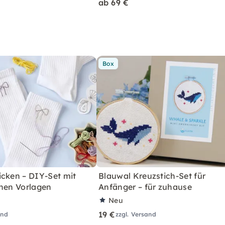
ab 69 €
Box
icken – DIY-Set mit
Blauwal Kreuzstich-Set für
chen Vorlagen
Anfänger – für zuhause
Neu
19 €
and
zzgl. Versand