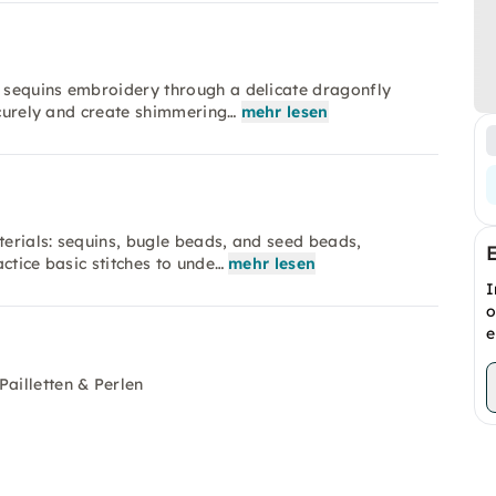
d sequins embroidery through a delicate dragonfly
ecurely and create shimmering…
mehr lesen
terials: sequins, bugle beads, and seed beads,
actice basic stitches to unde…
mehr lesen
I
o
e
Pailletten & Perlen