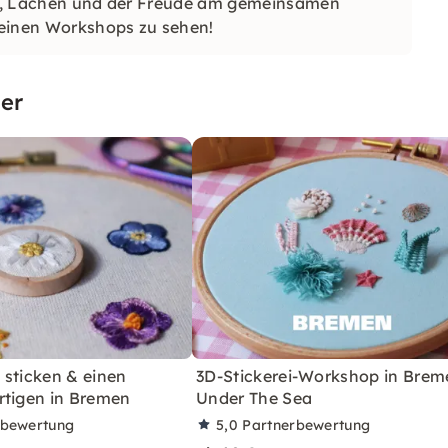
tät, Lachen und der Freude am gemeinsamen
meinen Workshops zu sehen!
er
 sticken & einen
3D-Stickerei-Workshop in Brem
rtigen in Bremen
Under The Sea
rbewertung
5,0
Partnerbewertung