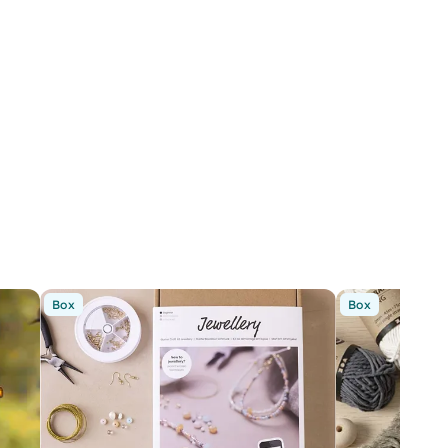
Box
Box