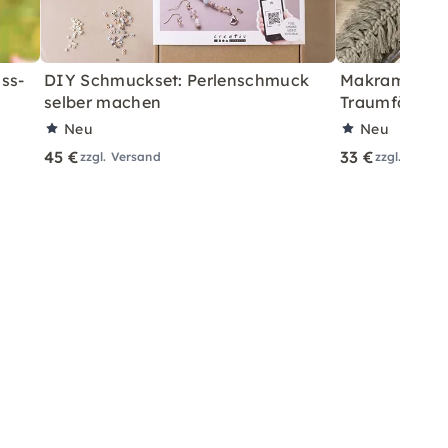
ss-
DIY Schmuckset: Perlenschmuck
Makramee Sta
selber machen
Traumfänger 
Neu
Neu
45 €
33 €
zzgl. Versand
zzgl. Versa