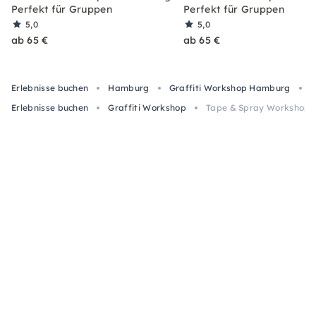
Perfekt für Gruppen
Perfekt für Gruppen
5,0
5,0
ab 65 €
ab 65 €
Erlebnisse buchen
Hamburg
Graffiti Workshop Hamburg
T
Erlebnisse buchen
Graffiti Workshop
Tape & Spray Workshop: 