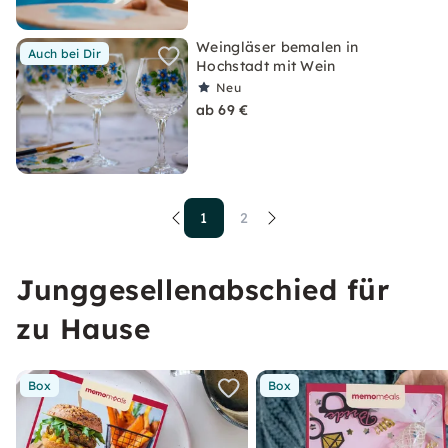
Weingläser bemalen in
Auch bei Dir
Hochstadt mit Wein
Neu
ab 69 €
1
2
Junggesellenabschied für
zu Hause
Box
Box