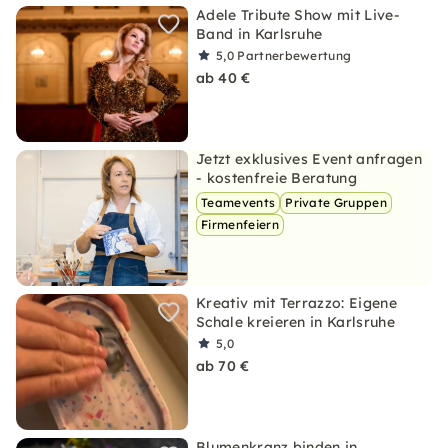
Adele Tribute Show mit Live-
Band in Karlsruhe
5,0
Partnerbewertung
ab 40 €
Jetzt exklusives Event anfragen
- kostenfreie Beratung
Teamevents
Private Gruppen
Firmenfeiern
Kreativ mit Terrazzo: Eigene
Schale kreieren in Karlsruhe
5,0
ab 70 €
Blumenkranz binden in