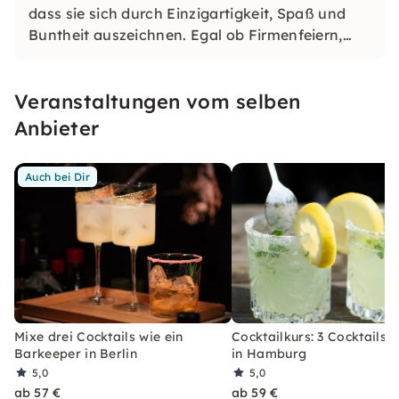
dass sie sich durch Einzigartigkeit, Spaß und
Buntheit auszeichnen. Egal ob Firmenfeiern,
JGAs oder Dein bevorstehender Geburtstag: Mit
unseren konfetti Klassikern wirst Du ein Event
Veranstaltungen vom selben
erleben, welches Du so schnell nicht vergessen
wirst.
Anbieter
Auch bei Dir
Mixe drei Cocktails wie ein
Cocktailkurs: 3 Cocktails 
Barkeeper in Berlin
in Hamburg
5,0
5,0
ab 57 €
ab 59 €