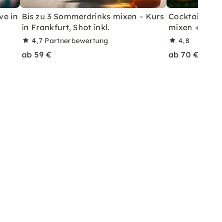
ve in
Bis zu 3 Sommerdrinks mixen – Kurs
Cocktailkurs: 
in Frankfurt, Shot inkl.
mixen + Shot 
4,7
Partnerbewertung
4,8
ab 59 €
ab 70 €