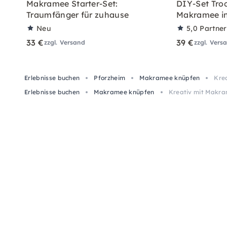
Makramee Starter-Set:
DIY-Set Tro
Traumfänger für zuhause
Makramee in
Neu
5,0
Partne
33 €
39 €
zzgl. Versand
zzgl. Vers
Erlebnisse buchen
Pforzheim
Makramee knüpfen
Kre
Erlebnisse buchen
Makramee knüpfen
Kreativ mit Makra