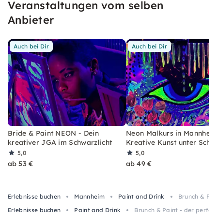
Veranstaltungen vom selben
Lust, etwas Eigenes zu schaffen!
Anbieter
Auch bei Dir
Auch bei Dir
Bride & Paint NEON - Dein
Neon Malkurs in Mannheim
kreativer JGA im Schwarzlicht
Kreative Kunst unter Schwa
5,0
5,0
ab 53 €
ab 49 €
Erlebnisse buchen
Mannheim
Paint and Drink
Brunch & Pai
Erlebnisse buchen
Paint and Drink
Brunch & Paint - der perfe