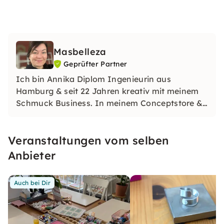
Masbelleza
Geprüfter Partner
Ich bin Annika Diplom Ingenieurin aus
Hamburg & seit 22 Jahren kreativ mit meinem
Schmuck Business. In meinem Conceptstore &
Workshopraum Werkstuuv bringe ich dir mit
viel Liebe & Humor das richtige Know-how für
Veranstaltungen vom selben
die Fertigung alle unserer schönen Handmade
Pieces bei. See u!
Anbieter
Auch bei Dir