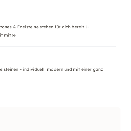
stones & Edelsteine stehen für dich bereit ✨
t mit 💫
elsteinen – individuell, modern und mit einer ganz