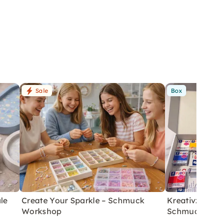
Sale
Box
le
Create Your Sparkle – Schmuck
Kreativzeit z
Workshop
Schmuck aus