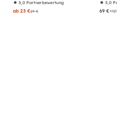
5,0
Partnerbewertung
5,0
Partner
ab 23 €
69 €
zzgl. Versa
29 €