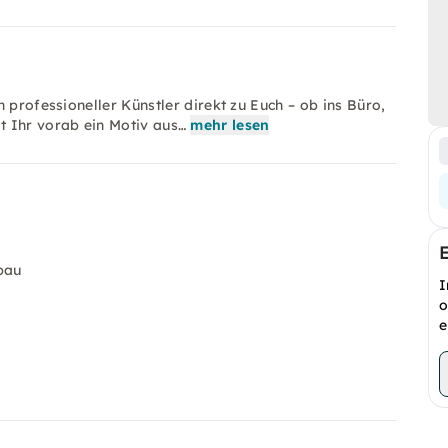
 professioneller Künstler direkt zu Euch – ob ins Büro,
t Ihr vorab ein Motiv aus…
mehr lesen
bau
I
o
e