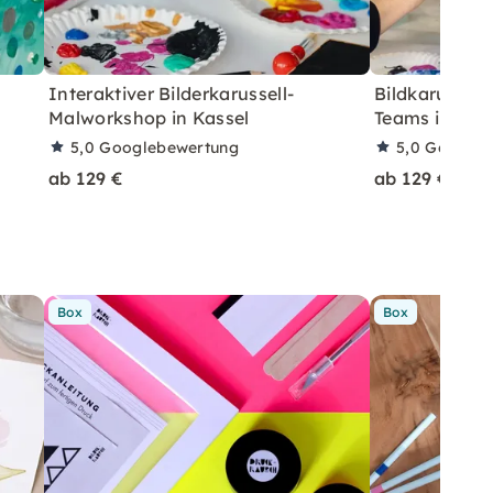
Interaktiver Bilderkarussell-
Bildkarussel
Malworkshop in Kassel
Teams in Dre
5,0
Googlebewertung
5,0
Googleb
ab 129 €
ab 129 €
Box
Box