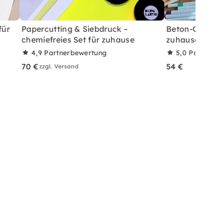
für
Papercutting & Siebdruck –
Beton-Ostera
chemiefreies Set für zuhause
zuhause mit A
4,9
Partnerbewertung
5,0
Partner
70 €
54 €
zzgl. Versand