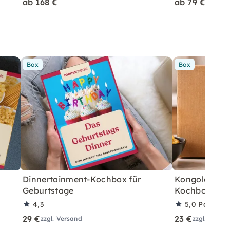
ab 168 €
ab 79 €
Box
Box
Dinnertainment-Kochbox für
Kongolesisch
Geburtstage
Kochbox für 
4,3
5,0
Partner
29 €
23 €
zzgl. Versand
zzgl. Versa