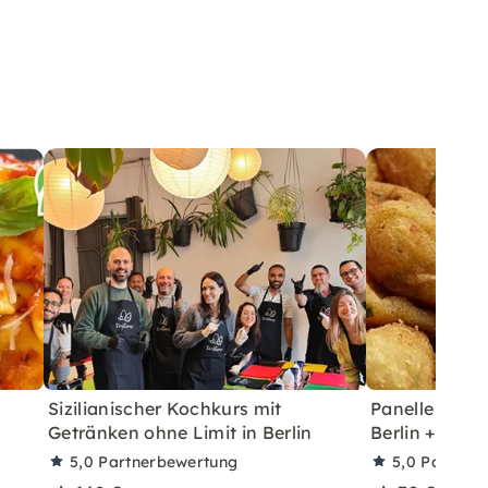
t
Sizilianischer Kochkurs mit
Panelle & Cr
Getränken ohne Limit in Berlin
Berlin + unbe
5,0
Partnerbewertung
5,0
Partner