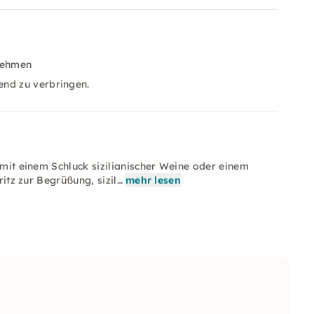
tnehmen
end zu verbringen.
 mit einem Schluck sizilianischer Weine oder einem
ritz zur Begrüßung, sizil…
mehr lesen