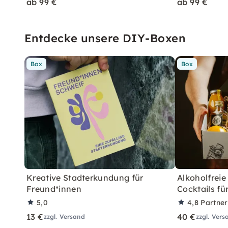
ab 99 €
ab 99 €
Entdecke unsere DIY-Boxen
Box
Box
Kreative Stadterkundung für
Alkoholfreie
Freund*innen
Cocktails fü
5,0
4,8
Partne
13 €
40 €
zzgl. Versand
zzgl. Vers