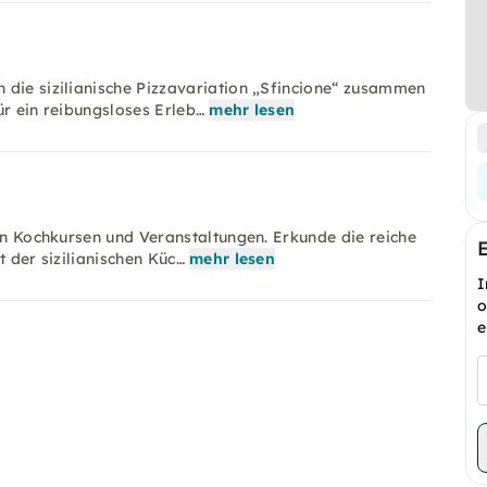
 die sizilianische Pizzavariation „Sfincione“ zusammen
ür ein reibungsloses Erleb…
mehr lesen
hen Kochkursen und Veranstaltungen. Erkunde die reiche
t der sizilianischen Küc…
mehr lesen
I
o
e