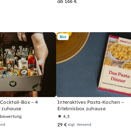
ab 166 €
Box
 Cocktail-Box – 4
Interaktives Pasta-Kochen –
r zuhause
Erlebnisbox zuhause
rbewertung
4,3
29 €
and
zzgl. Versand