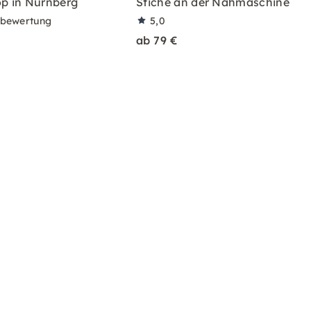
p in Nürnberg
Stiche an der Nähmaschine
rbewertung
5,0
ab 79 €