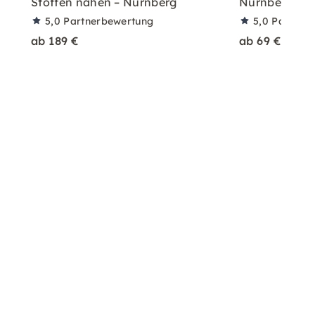
Stoffen nähen – Nürnberg
Nürnberg
5,0
Partnerbewertung
5,0
Partner
ab 189 €
ab 69 €