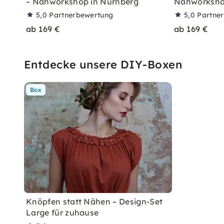
– Nähworkshop in Nürnberg
Nähworksho
5,0
Partnerbewertung
5,0
Partne
ab 169 €
ab 169 €
Entdecke unsere DIY-Boxen
Box
Knöpfen statt Nähen – Design-Set
Large für zuhause