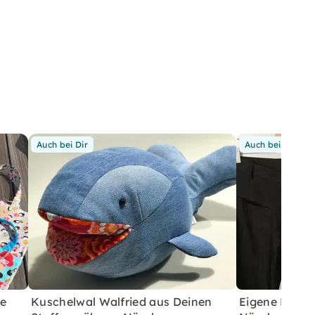
Auch bei Dir
Auch bei Dir
te
Kuschelwal Walfried aus Deinen
Eigene Hose k