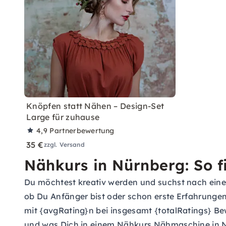
Knöpfen statt Nähen – Design-Set
Large für zuhause
4,9
Partnerbewertung
35 €
zzgl. Versand
Nähkurs in Nürnberg: So 
Du möchtest kreativ werden und suchst nach einem
ob Du Anfänger bist oder schon erste Erfahrungen
mit {avgRating}n bei insgesamt {totalRatings} Be
und was Dich in einem Nähkurs Nähmaschine in N