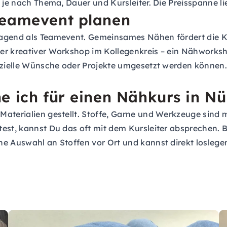
n je nach Thema, Dauer und Kursleiter. Die Preisspanne l
Teamevent planen
agend als Teamevent. Gemeinsames Nähen fördert die Krea
r kreativer Workshop im Kollegenkreis – ein Nähworkshop
ezielle Wünsche oder Projekte umgesetzt werden können. 
e ich für einen Nähkurs in N
aterialien gestellt. Stoffe, Garne und Werkzeuge sind m
test, kannst Du das oft mit dem Kursleiter absprechen. 
ne Auswahl an Stoffen vor Ort und kannst direkt loslege