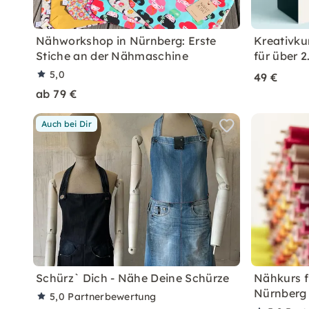
Nähworkshop in Nürnberg: Erste
Kreativku
Stiche an der Nähmaschine
für über 2
5,0
49 €
ab 79 €
Auch bei Dir
Schürz` Dich - Nähe Deine Schürze
Nähkurs f
Nürnberg
5,0
Partnerbewertung