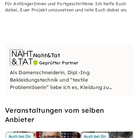
Für AnfängerInnen und Fortgeschrittene. Ich helfe Euch
dabei, Euer Projekt umzusetzen und leite Euch dabei an.
Naht&Tat
Geprüfter Partner
Als Damenschneiderin, Dipl.-Ing.
Bekleidungstechnik und “textile
Problemlöserin” liebe ich es, Kleidung zu
erhalten, diese zu reparieren & sie einem neuen
Nutzen zuzuführen. In meiner charmanten
Veranstaltungen vom selben
Werkstatt biete ich Workshops zum Nähen,
ReFashion, Upcycling & Schnitt an.
Anbieter
Auch bei Dir
Auch bei Dir