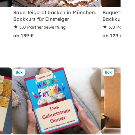
Sauerteigbrot backen in München:
Baguette bac
Backkurs für Einsteiger
Backkurs für 
5,0
Partnerbewertung
5,0
Partner
ab 139 €
ab 129 €
Box
Box