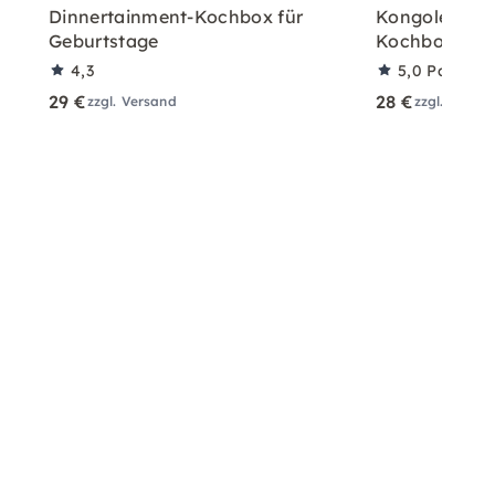
Dinnertainment-Kochbox für
Kongolesisch
Geburtstage
Kochbox für 
4,3
5,0
Partner
29 €
28 €
zzgl. Versand
zzgl. Versa