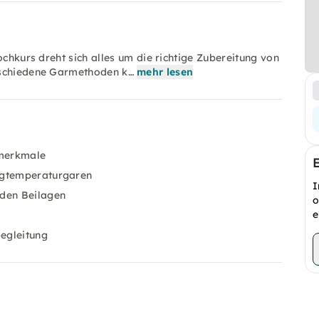
ochkurs dreht sich alles um die richtige Zubereitung von
rschiedene Garmethoden k…
mehr lesen
smerkmale
rigtemperaturgaren
I
nden Beilagen
o
e
egleitung