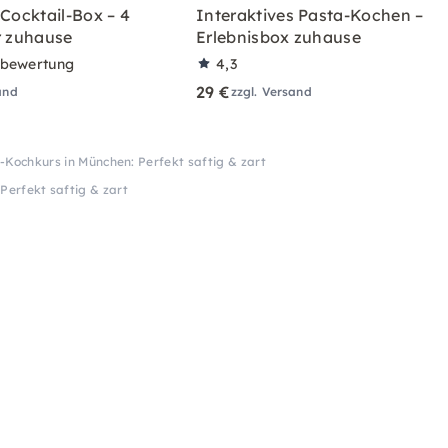
 Cocktail-Box – 4
Interaktives Pasta-Kochen –
r zuhause
Erlebnisbox zuhause
rbewertung
4,3
29 €
and
zzgl. Versand
h-Kochkurs in München: Perfekt saftig & zart
Perfekt saftig & zart