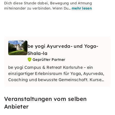
Dich diese Stunde dabei, Bewegung und Atmung
miteinander zu verbinden. Wenn Du…
mehr lesen
be yogi Ayurveda- und Yoga-
Shala-la
Geprüfter Partner
be yogi Campus & Retreat Karlsruhe – ein
einzigartiger Erlebnisraum für Yoga, Ayurveda,
Coaching und bewusste Gemeinschaft. Kurse
und Events in kleinen Gruppen, mit persönlicher
Begleitung und in natürlicher Atmosphäre laden
Veranstaltungen vom selben
dich dazu ein, Erholung, Energie und Klarheit zu
finden.
Anbieter