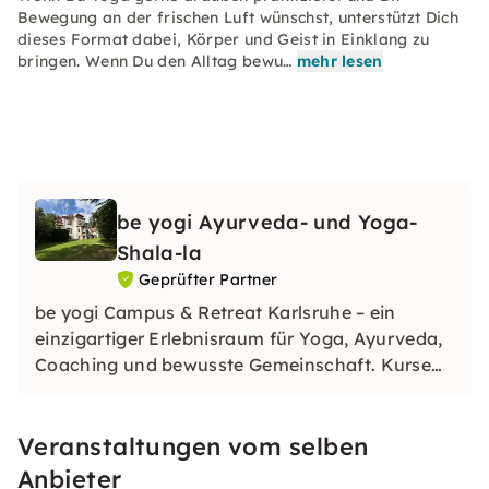
Bewegung an der frischen Luft wünschst, unterstützt Dich
dieses Format dabei, Körper und Geist in Einklang zu
bringen. Wenn Du den Alltag bewu…
mehr lesen
be yogi Ayurveda- und Yoga-
Shala-la
Geprüfter Partner
be yogi Campus & Retreat Karlsruhe – ein
einzigartiger Erlebnisraum für Yoga, Ayurveda,
Coaching und bewusste Gemeinschaft. Kurse
und Events in kleinen Gruppen, mit persönlicher
Begleitung und in natürlicher Atmosphäre laden
Veranstaltungen vom selben
dich dazu ein, Erholung, Energie und Klarheit zu
finden.
Anbieter