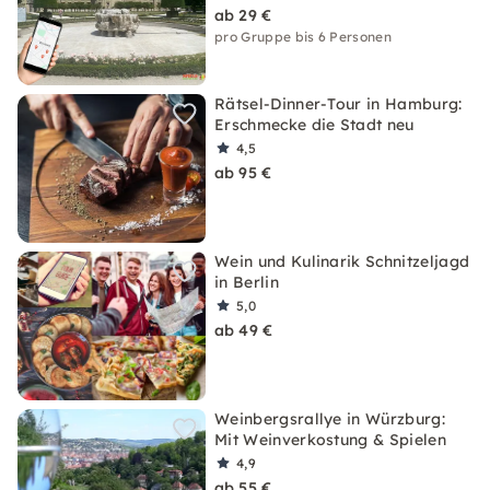
ab 29 €
pro Gruppe bis 6 Personen
Rätsel-Dinner-Tour in Hamburg:
Erschmecke die Stadt neu
4,5
ab 95 €
Wein und Kulinarik Schnitzeljagd
in Berlin
5,0
ab 49 €
Weinbergsrallye in Würzburg:
Mit Weinverkostung & Spielen
4,9
ab 55 €