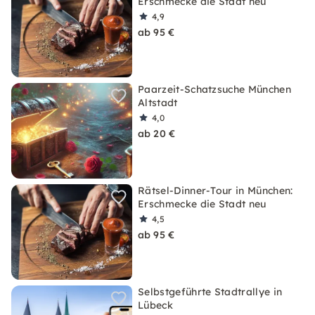
Erschmecke die Stadt neu
4,9
ab 95 €
Paarzeit-Schatzsuche München
Altstadt
4,0
ab 20 €
Rätsel-Dinner-Tour in München:
Erschmecke die Stadt neu
4,5
ab 95 €
Selbstgeführte Stadtrallye in
Lübeck