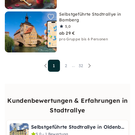
Selbstgeführte Stadtrallye in
Bamberg
5,0
ab 29 €
pro Gruppe bis 6 Personen
1
2
32
...
Kundenbewertungen & Erfahrungen in
Stadtrallye
Selbstgeführte Stadtrallye in Oldenburg
5,0 – 1 Bewertung