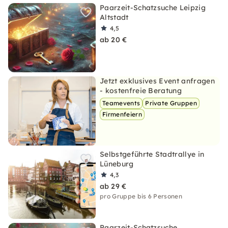
Paarzeit-Schatzsuche Leipzig
Altstadt
4,5
ab 20 €
Jetzt exklusives Event anfragen
- kostenfreie Beratung
Teamevents
Private Gruppen
Firmenfeiern
Selbstgeführte Stadtrallye in
Lüneburg
4,3
ab 29 €
pro Gruppe bis 6 Personen
Paarzeit-Schatzsuche