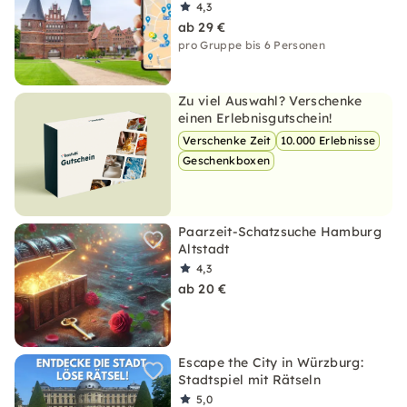
4,3
ab 29 €
pro Gruppe bis 6 Personen
Zu viel Auswahl? Verschenke
einen Erlebnisgutschein!
Verschenke Zeit
10.000 Erlebnisse
Geschenkboxen
Paarzeit-Schatzsuche Hamburg
Altstadt
4,3
ab 20 €
Escape the City in Würzburg:
Stadtspiel mit Rätseln
5,0