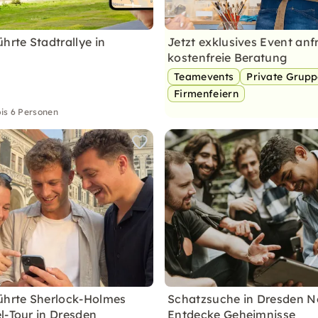
hrte Stadtrallye in
Jetzt exklusives Event anf
kostenfreie Beratung
Teamevents
Private Grup
Firmenfeiern
is 6 Personen
ührte Sherlock-Holmes
Schatzsuche in Dresden N
l-Tour in Dresden
Entdecke Geheimnisse