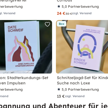
ierungsviertel
Cottbus
nerbewertung
5,0
Partnerbewertung
24 €
gl. Versand
zzgl. Versand
30 €
Box
ion: Stadterkundungs-Set
Schnitzeljagd-Set für Kind
iven Impulsen
Suche nach Loxe
nerbewertung
5,0
Partnerbewertung
13 €
ersand
zzgl. Versand
Spannung und Abenteuer für j