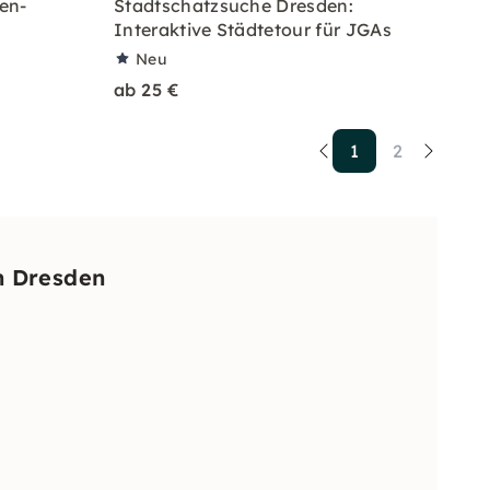
en-
Stadtschatzsuche Dresden:
Interaktive Städtetour für JGAs
Neu
ab 25 €
1
2
n Dresden