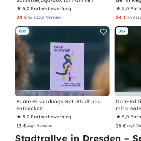
Schnitzeljagd-Box für Familien
Berlin Reg
5,0
Partnerbewertung
5,0
Part
24 €
24 €
zzgl. Versand
zz
30 €
30 €
Box
Box
Paare-Erkundungs-Set: Stadt neu
Date-Edit
entdecken
mit kreat
5,0
Partnerbewertung
5,0
Part
13 €
13 €
zzgl. Versand
zzgl. V
Stadtrallye in Dresden – 