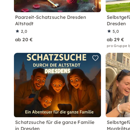
Paarzeit-Schatzsuche Dresden
Selbstgefü
Altstadt
Dresden
2,0
5,0
ab 20 €
ab 29 €
pro Gruppe b
Schatzsuche für die ganze Familie
Selbstgef
in Dresden
Mordrätse