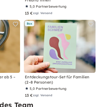
Freund*innen
5,0
Partnerbewertung
13 €
zzgl. Versand
Box
er ab 5 –
Entdeckungstour-Set für Familien
(2–8 Personen)
5,0
Partnerbewertung
13 €
zzgl. Versand
edes Team