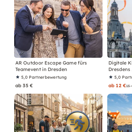
AR Outdoor Escape Game fürs
Digitale K
Teamevent in Dresden
Dresdens 
5,0
Partnerbewertung
5,0
Part
ab 35 €
ab 12 €
15 