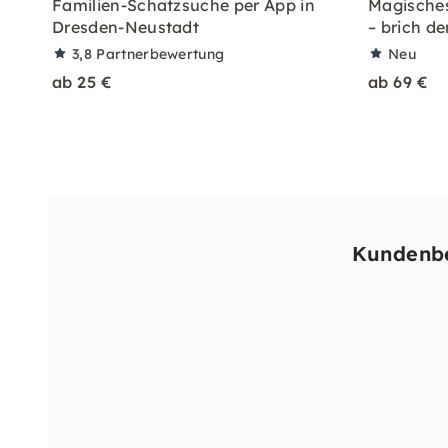
Familien-Schatzsuche per App in
Magische
Dresden-Neustadt
– brich de
3,8
Partnerbewertung
Neu
ab 25 €
ab 69 €
Kundenbe