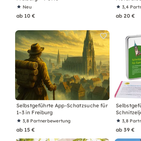
Neu
3,4
Part
ab 10 €
ab 20 €
Selbstgeführte App-Schatzsuche für
Selbstgef
1–3 in Freiburg
Schnitzelj
3,8
Partnerbewertung
3,8
Part
ab 15 €
ab 39 €