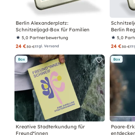
Berlin Alexanderplatz:
Schnitzel
Schnitzeljagd-Box für Familien
Berlin Reg
5,0
Partnerbewertung
5,0
Part
24 €
24 €
zzgl. Versand
zz
30 €
30 €
Box
Box
Kreative Stadterkundung für
Paare-Erk
Freund*innen
entdecke