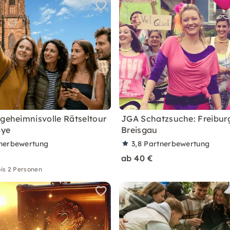
 geheimnisvolle Rätseltour
JGA Schatzsuche: Freibur
lye
Breisgau
nerbewertung
3,8
Partnerbewertung
ab 40 €
is 2 Personen