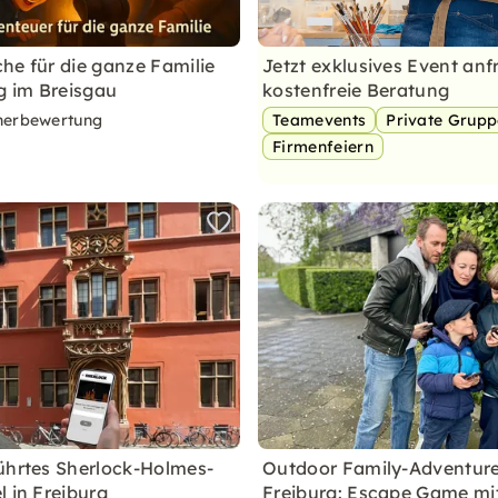
he für die ganze Familie
Jetzt exklusives Event anf
rg im Breisgau
kostenfreie Beratung
nerbewertung
Teamevents
Private Grup
Firmenfeiern
ührtes Sherlock-Holmes-
Outdoor Family-Adventure
l in Freiburg
Freiburg: Escape Game mi