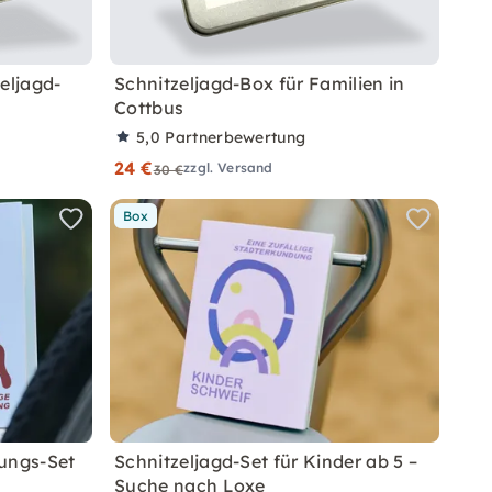
eljagd-
Schnitzeljagd-Box für Familien in
Cottbus
5,0
Partnerbewertung
24 €
zzgl. Versand
30 €
Box
dungs-Set
Schnitzeljagd-Set für Kinder ab 5 –
Suche nach Loxe