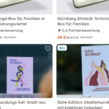
jagd-Box für Familien in
Nürnberg Altstadt: Schnitz
ierungsviertel
Box für Familien
nerbewertung
5,0
Partnerbewertung
24 €
gl. Versand
zzgl. Versand
30 €
Box
undungs-Set: Stadt neu
Date-Edition: Stadterkun
n
mit kreativen Impulsen