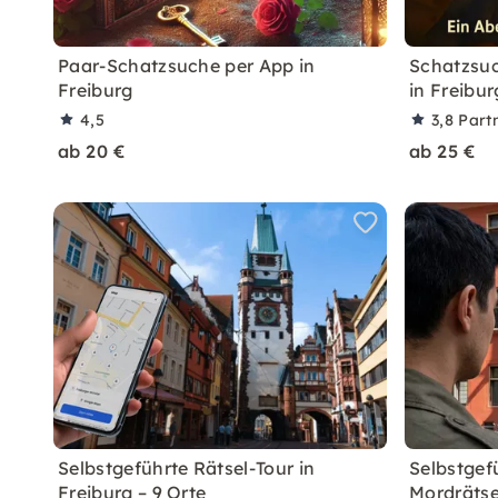
Paar-Schatzsuche per App in
Schatzsuc
Freiburg
in Freibu
4,5
3,8
Part
ab 20 €
ab 25 €
Selbstgeführte Rätsel-Tour in
Selbstgef
Freiburg – 9 Orte
Mordrätse