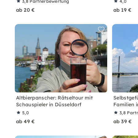
3,8
Partnerbewertung
4,0
ab 20 €
ab 19 €
Altbierpanscher: Rätseltour mit
Selbstgef
Schauspieler in Düsseldorf
Familien 
5,0
3,8
Part
ab 49 €
ab 39 €