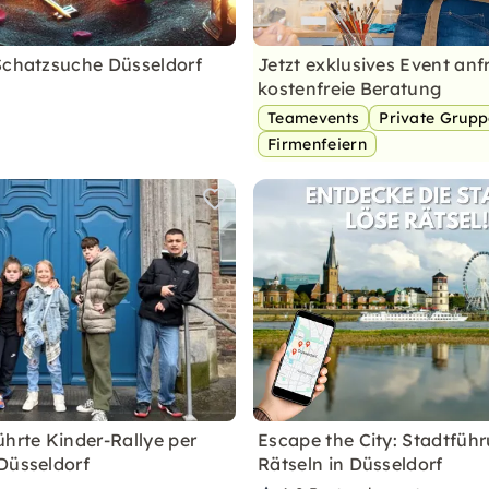
Schatzsuche Düsseldorf
Jetzt exklusives Event anf
kostenfreie Beratung
Teamevents
Private Grup
Firmenfeiern
ührte Kinder-Rallye per
Escape the City: Stadtfüh
Düsseldorf
Rätseln in Düsseldorf