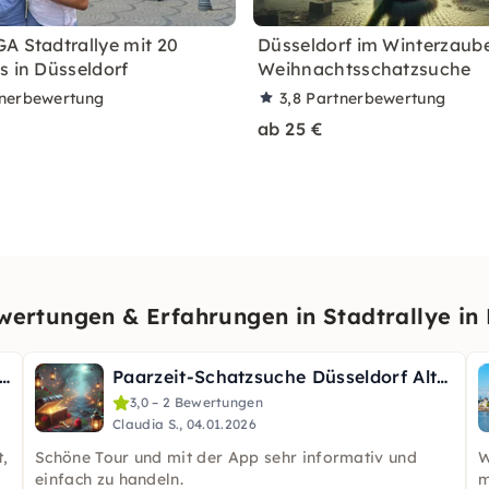
A Stadtrallye mit 20
Düsseldorf im Winterzaube
s in Düsseldorf
Weihnachtsschatzsuche
nerbewertung
3,8
Partnerbewertung
ab 25 €
ertungen & Erfahrungen in Stadtrallye in 
anscher: Rätseltour mit Schauspieler in Düsseldorf
Paarzeit-Schatzsuche Düsseldorf Altstadt
3,0 – 2 Bewertungen
Claudia S., 04.01.2026
t,
Schöne Tour und mit der App sehr informativ und
W
einfach zu handeln.
m