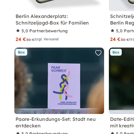
Berlin Alexanderplatz:
Schnitzel
Schnitzeljagd-Box für Familien
Berlin Reg
5,0
Partnerbewertung
5,0
Part
24 €
24 €
zzgl. Versand
zz
30 €
30 €
Box
Box
Paare-Erkundungs-Set: Stadt neu
Date-Edit
entdecken
mit kreat
5,0
Partnerbewertung
5,0
Part