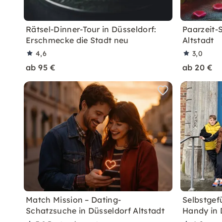
Rätsel-Dinner-Tour in Düsseldorf:
Paarzeit-
Erschmecke die Stadt neu
Altstadt
4,6
3,0
ab 95 €
ab 20 €
Match Mission – Dating-
Selbstgef
Schatzsuche in Düsseldorf Altstadt
Handy in 