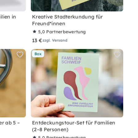
lien in
Kreative Stadterkundung für
Freund*innen
5,0
Partnerbewertung
13 €
zzgl. Versand
Box
er ab 5 –
Entdeckungstour-Set für Familien
(2–8 Personen)
5,0
Partnerbewertung