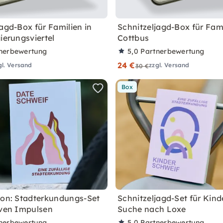
jagd-Box für Familien in
Schnitzeljagd-Box für Fami
ierungsviertel
Cottbus
nerbewertung
5,0
Partnerbewertung
24 €
gl. Versand
zzgl. Versand
30 €
Box
ion: Stadterkundungs-Set
Schnitzeljagd-Set für Kind
iven Impulsen
Suche nach Loxe
nerbewertung
5,0
Partnerbewertung