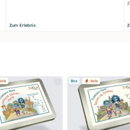
,
Z
Zum Erlebnis
Z
Sale
Box
Sale