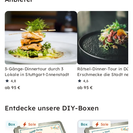
3-Gänge-Dinnertour durch 3
Rätsel-Dinner-Tour in Düss
Lokale in Stuttgart-Innenstadt
Erschmecke die Stadt neu
4,8
4,6
ab 95 €
ab 95 €
Entdecke unsere DIY-Boxen
Box
Sale
Box
Sale