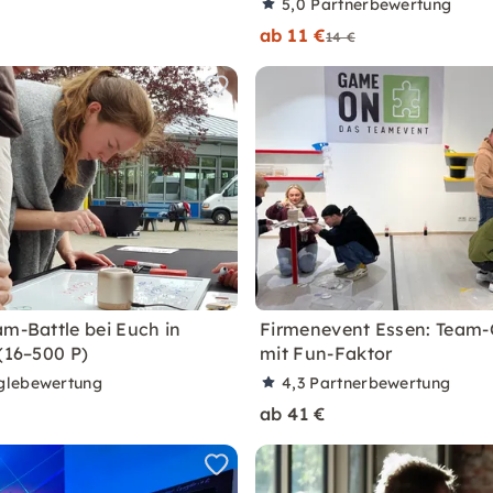
5,0
Partnerbewertung
ab 11 €
14 €
am-Battle bei Euch in
Firmenevent Essen: Team-
 (16–500 P)
mit Fun-Faktor
glebewertung
4,3
Partnerbewertung
ab 41 €