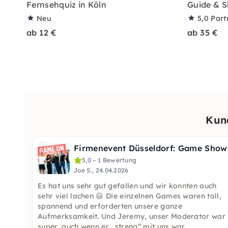
Fernsehquiz in Köln
Guide & S
Neu
5,0
Part
ab 12 €
ab 35 €
Kun
Firmenev
5,0 – 1 Bewertung
Joe S., 24.04.2026
Es hat uns sehr gut gefallen und wir konnten auch
sehr viel lachen 😃 Die einzelnen Games waren toll,
spannend und erforderten unsere ganze
Aufmerksamkeit. Und Jeremy, unser Moderator war
super, auch wenn er „streng“ mit uns war.
...