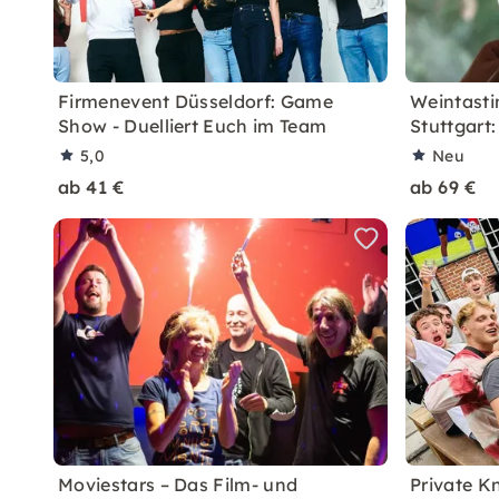
Firmenevent Düsseldorf: Game
Weintast
Show - Duelliert Euch im Team
Stuttgart
5,0
Neu
ab 41 €
ab 69 €
Moviestars – Das Film- und
Private K