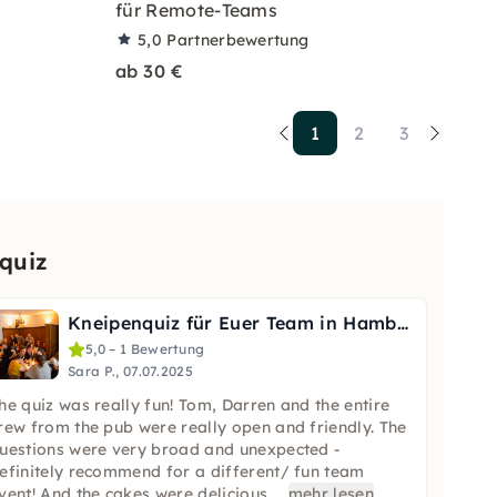
für Remote-Teams
5,0
Partnerbewertung
ab 30 €
1
2
3
quiz
Kneipenquiz für Euer Team in Hamburg: Spaß & Teamgeist
5,0 – 1 Bewertung
Sara P., 07.07.2025
he quiz was really fun! Tom, Darren and the entire
rew from the pub were really open and friendly. The
uestions were very broad and unexpected -
efinitely recommend for a different/ fun team
vent! And the cakes were delicious
...
mehr lesen