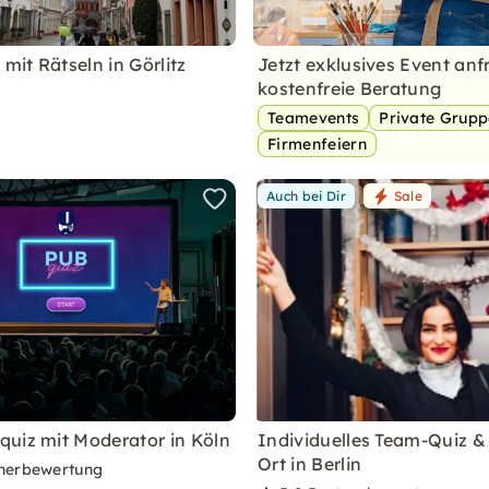
 mit Rätseln in Görlitz
Jetzt exklusives Event anf
kostenfreie Beratung
Teamevents
Private Grup
Firmenfeiern
Auch bei Dir
Sale
uiz mit Moderator in Köln
Individuelles Team-Quiz & 
Ort in Berlin
nerbewertung