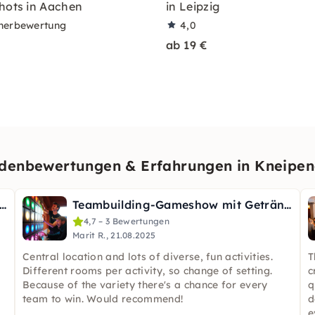
hots in Aachen
in Leipzig
nerbewertung
4,0
ab 19 €
denbewertungen & Erfahrungen in Kneipen
ent Düsseldorf: Game Show - Duelliert Euch im Team
Teambuilding-Gameshow mit Getränkeflat in Berlin-Kreuzberg
4,7 – 3 Bewertungen
Marit R., 21.08.2025
Central location and lots of diverse, fun activities.
T
Different rooms per activity, so change of setting.
c
Because of the variety there's a chance for every
q
team to win. Would recommend!
d
e