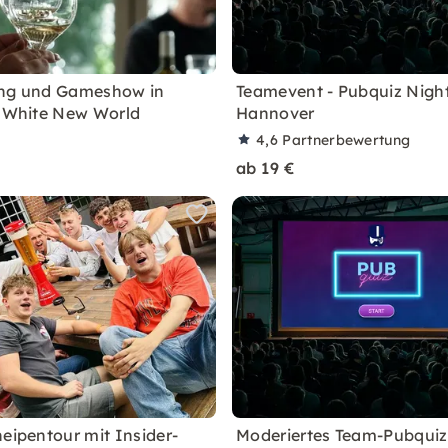
ing und Gameshow in
Teamevent - Pubquiz Night
: White New World
Hannover
4,6
Partnerbewertung
ab 19 €
neipentour mit Insider-
Moderiertes Team-Pubquiz 