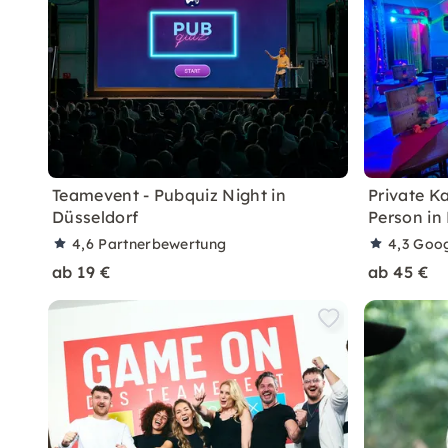
Teamevent - Pubquiz Night in
Private K
Düsseldorf
Person in
4,6
Partnerbewertung
4,3
Goog
ab 19 €
ab 45 €