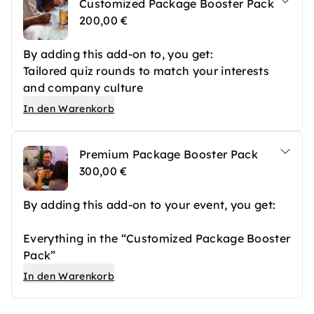
Customized Package Booster Pack
200,00 €
By adding this add-on to, you get:
Tailored quiz rounds to match your interests
and company culture
Customized questions matching the
In den Warenkorb
backgrounds of the various employees
Branded answer sheets
Premium Package Booster Pack
Total of 3-4 hours of entertainment
300,00 €
By adding this add-on to your event, you get:
Everything in the “Customized Package Booster
Pack”
4+ hours of entertainment (if required)
In den Warenkorb
Multimedia rounds (requires area to
project/screens at location)