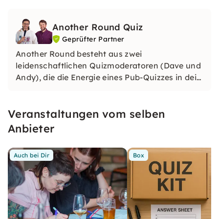
Translated questions into German
Extra prizes
Another Round Quiz
Geprüfter Partner
Another Round besteht aus zwei
leidenschaftlichen Quizmoderatoren (Dave und
Andy), die die Energie eines Pub-Quizzes in dein
Teamevent bringen. Mit maßgeschneiderten
Fragen, Multimediarunden und viel Spaß
Veranstaltungen vom selben
machen wir Lernen und Bindungen zu einem
unvergesslichen Erlebnis. Buche uns für einen
Anbieter
Quizabend wie keinen anderen.
Auch bei Dir
Box