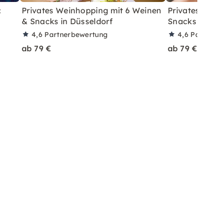
:
Privates Weinhopping mit 6 Weinen
Privates Wei
& Snacks in Düsseldorf
Snacks in Ber
4,6
Partnerbewertung
4,6
Partner
ab 79 €
ab 79 €