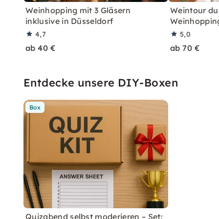
Weinhopping mit 3 Gläsern
Weintour du
inklusive in Düsseldorf
Weinhoppin
4,7
5,0
ab 40 €
ab 70 €
Entdecke unsere DIY-Boxen
Box
Quizabend selbst moderieren – Set: