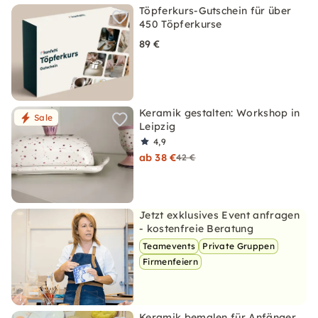
Töpferkurs-Gutschein für über
450 Töpferkurse
89 €
Keramik gestalten: Workshop in
Sale
Leipzig
4,9
ab 38 €
42 €
Jetzt exklusives Event anfragen
- kostenfreie Beratung
Teamevents
Private Gruppen
Firmenfeiern
Keramik bemalen für Anfänger