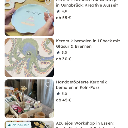
in Osnabrück: Kreative Auszeit
4,9
ab 55 €
Keramik bemalen in Lübeck mit
Glasur & Brennen
5,0
ab 30 €
Handgetöpferte Keramik
bemalen in Köln-Porz
5,0
ab 45 €
Azulejos Workshop in Essen:
Auch bei Dir