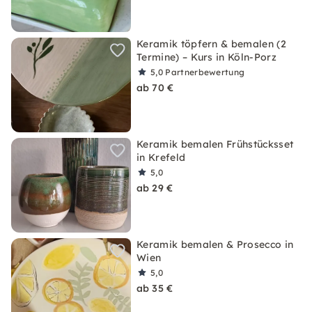
Keramik töpfern & bemalen (2
Termine) – Kurs in Köln-Porz
5,0
Partnerbewertung
ab 70 €
Keramik bemalen Frühstücksset
in Krefeld
5,0
ab 29 €
Keramik bemalen & Prosecco in
Wien
5,0
ab 35 €