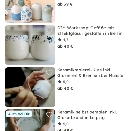
ab 39 €
DIY-Workshop: Gefäße mit
Effektglasur gestalten in Berlin
4,7
ab 40 €
Keramikmalerei-Kurs inkl.
Glasieren & Brennen bei Münster
5,0
ab 40 €
Keramik selbst bemalen inkl.
Auch bei Dir
Glasurbrand in Leipzig
5,0
ab 48 €