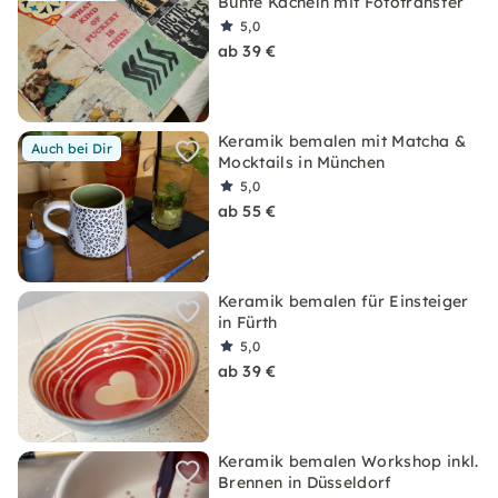
Bunte Kacheln mit Fototransfer
5,0
ab 39 €
Keramik bemalen mit Matcha &
Auch bei Dir
Mocktails in München
5,0
ab 55 €
Keramik bemalen für Einsteiger
in Fürth
5,0
ab 39 €
Keramik bemalen Workshop inkl.
Brennen in Düsseldorf