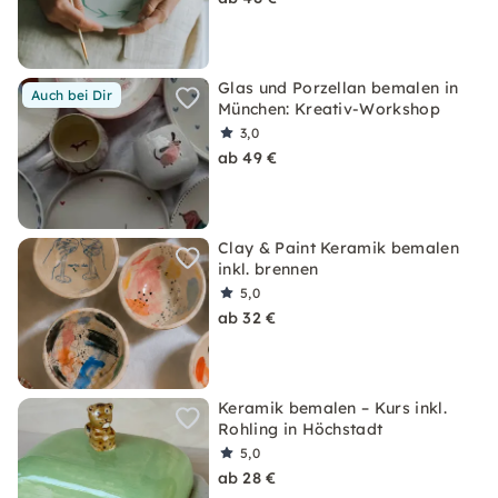
Glas und Porzellan bemalen in
Auch bei Dir
München: Kreativ-Workshop
3,0
ab 49 €
Clay & Paint Keramik bemalen
inkl. brennen
5,0
ab 32 €
Keramik bemalen – Kurs inkl.
Rohling in Höchstadt
5,0
ab 28 €