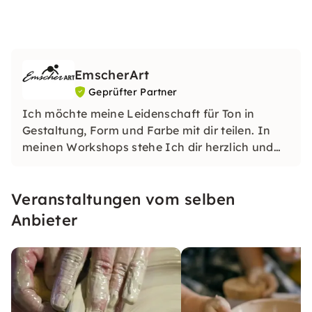
EmscherArt
Geprüfter Partner
Ich möchte meine Leidenschaft für Ton in
Gestaltung, Form und Farbe mit dir teilen. In
meinen Workshops stehe Ich dir herzlich und
authentisch mit all meinem Fachwissen , bis zur
fertigen Keramik zur Seite. Du kannst es auch
Veranstaltungen vom selben
als kleine achtsame, kreative Pause vom Alltag
sehen
Anbieter