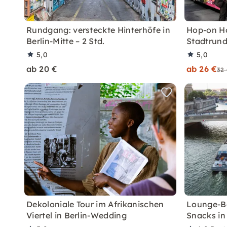
Rundgang: versteckte Hinterhöfe in
Hop-on Ho
Berlin-Mitte – 2 Std.
Stadtrund
5,0
5,0
ab 20 €
ab 26 €
32
Dekoloniale Tour im Afrikanischen
Lounge-Bo
Viertel in Berlin-Wedding
Snacks in 