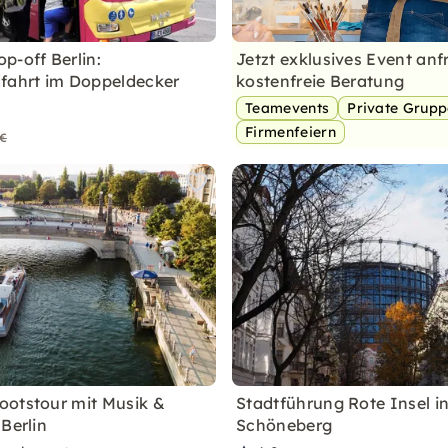
p-off Berlin:
Jetzt exklusives Event anf
fahrt im Doppeldecker
kostenfreie Beratung
Teamevents
Private Grup
Firmenfeiern
 €
otstour mit Musik &
Stadtführung Rote Insel in
Berlin
Schöneberg