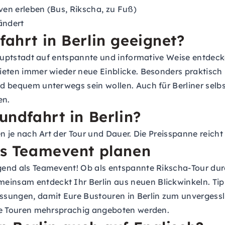
ven erleben (Bus, Rikscha, zu Fuß)
ändert
fahrt in Berlin geeignet?
e Hauptstadt auf entspannte und informative Weise entdec
bieten immer wieder neue Einblicke. Besonders praktisch i
nd bequem unterwegs sein wollen. Auch für Berliner selbst
en.
undfahrt in Berlin?
ren je nach Art der Tour und Dauer. Die Preisspanne reicht
als Teamevent planen
agend als Teamevent! Ob als entspannte Rikscha-Tour dur
einsam entdeckt Ihr Berlin aus neuen Blickwinkeln. Tipp
assungen, damit Eure Bustouren in Berlin zum unvergessl
iele Touren mehrsprachig angeboten werden.