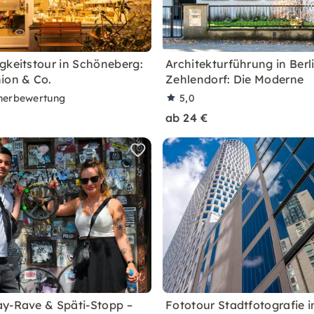
gkeitstour in Schöneberg:
Architekturführung in Berl
ion & Co.
Zehlendorf: Die Moderne
nerbewertung
5,0
ab 24 €
y-Rave & Späti-Stopp –
Fototour Stadtfotografie in