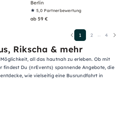
Berlin
5,0
Partnerbewertung
ab 59 €
1
2
4
...
Bus, Rikscha & mehr
 Möglichkeit, all das hautnah zu erleben. Ob mit
ier findest Du {nrEvents} spannende Angebote, die
ntdecke, wie vielseitig eine Busrundfahrt in