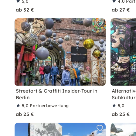
5,0
4,0
Part
ab 32 €
ab 27 €
Streetart & Graffiti Insider-Tour in
Alternativ
Berlin
Subkultur
5,0
Partnerbewertung
5,0
ab 25 €
ab 25 €