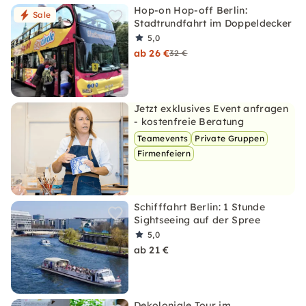
Hop-on Hop-off Berlin:
Sale
Stadtrundfahrt im Doppeldecker
5,0
ab 26 €
32 €
Jetzt exklusives Event anfragen
- kostenfreie Beratung
Teamevents
Private Gruppen
Firmenfeiern
Schifffahrt Berlin: 1 Stunde
Sightseeing auf der Spree
5,0
ab 21 €
Dekoloniale Tour im