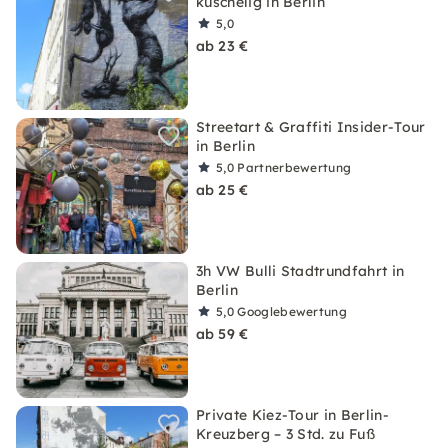
kuschelig in Berlin
5,0
ab 23 €
Streetart & Graffiti Insider-Tour
in Berlin
5,0
Partnerbewertung
ab 25 €
3h VW Bulli Stadtrundfahrt in
Berlin
5,0
Googlebewertung
ab 59 €
Private Kiez-Tour in Berlin-
Kreuzberg – 3 Std. zu Fuß