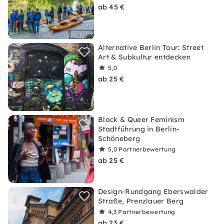
ab 45 €
Alternative Berlin Tour: Street
Art & Subkultur entdecken
5,0
ab 25 €
Black & Queer Feminism
Stadtführung in Berlin-
Schöneberg
5,0
Partnerbewertung
ab 25 €
Design-Rundgang Eberswalder
Straße, Prenzlauer Berg
4,3
Partnerbewertung
ab 23 €