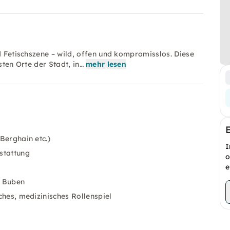
d Fetischszene – wild, offen und kompromisslos. Diese
sten Orte der Stadt, in…
mehr lesen
 Berghain etc.)
I
stattung
o
e
e Buben
sches, medizinisches Rollenspiel