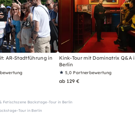
it: AR-Stadtführung in
Kink-Tour mit Dominatrix Q&A 
Berlin
rbewertung
5,0
Partnerbewertung
ab 129 €
& Fetischszene Backstage-Tour in Berlin
ackstage-Tour in Berlin