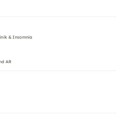
a
inik & Insomnia
und AR