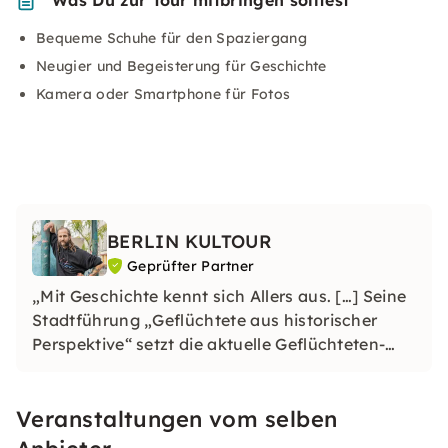
Was Du zur Tour mitbringen solltest
Bequeme Schuhe für den Spaziergang
Neugier und Begeisterung für Geschichte
Kamera oder Smartphone für Fotos
BERLIN KULTOUR
Geprüfter Partner
„Mit Geschichte kennt sich Allers aus. […] Seine
Stadtführung „Geflüchtete aus historischer
Perspektive“ setzt die aktuelle Geflüchteten-
Thematik in einen geschichtlichen Rahmen, der
von repetitiven Mustern gekennzeichnet ist.
Veranstaltungen vom selben
Und das ist neu.“ - Tagesspiegel