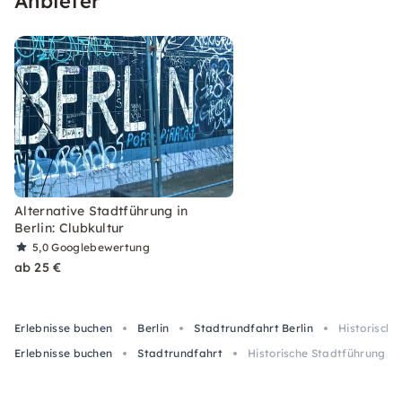
Anbieter
Alternative Stadtführung in
Berlin: Clubkultur
5,0
Googlebewertung
ab 25 €
Erlebnisse buchen
Berlin
Stadtrundfahrt Berlin
Historische
Erlebnisse buchen
Stadtrundfahrt
Historische Stadtführung in 