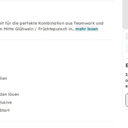
eit für die perfekte Kombination aus Teamwork und
n Mitte Glühwein / Früchtepunsch in…
mehr lesen
I
lien
o
e
den lösen
lusive
Start