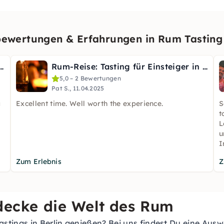
wertungen & Erfahrungen in Rum Tasting 
ie Welt des Rums am Potsdamer Platz
Rum-Reise: Tasting für Einsteiger in Berlin
5,0 – 2 Bewertungen
Pat S., 11.04.2025
g
Excellent time. Well worth the experience.
S
t
L
u
I
Zum Erlebnis
Z
tdecke die Welt des Rum
stings in Berlin genießen? Bei uns findest Du eine Aus