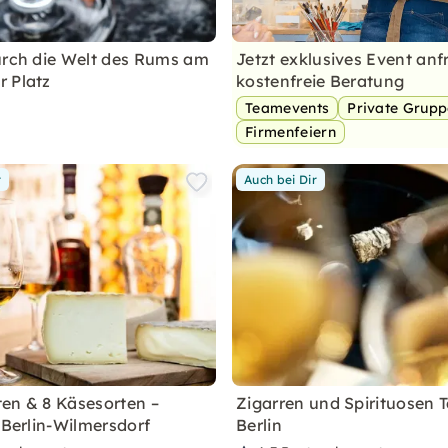
urch die Welt des Rums am
Jetzt exklusives Event anf
 Platz
kostenfreie Beratung
Teamevents
Private Grup
Firmenfeiern
r
Auch bei Dir
en & 8 Käsesorten –
Zigarren und Spirituosen T
 Berlin-Wilmersdorf
Berlin