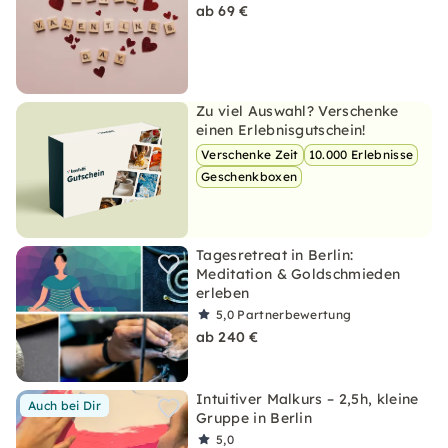
ab 69 €
Zu viel Auswahl? Verschenke
einen Erlebnisgutschein!
Verschenke Zeit
10.000 Erlebnisse
Geschenkboxen
Tagesretreat in Berlin:
Meditation & Goldschmieden
erleben
5,0
Partnerbewertung
ab 240 €
Intuitiver Malkurs – 2,5h, kleine
Auch bei Dir
Gruppe in Berlin
5,0