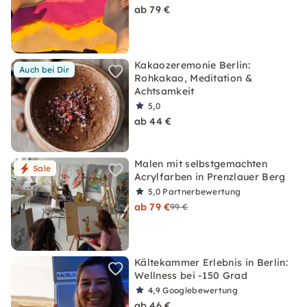
ab 79 €
Kakaozeremonie Berlin:
Auch bei Dir
Rohkakao, Meditation &
Achtsamkeit
5,0
ab 44 €
Malen mit selbstgemachten
Sale
Acrylfarben in Prenzlauer Berg
5,0
Partnerbewertung
ab 79 €
99 €
Kältekammer Erlebnis in Berlin:
Wellness bei -150 Grad
4,9
Googlebewertung
ab 46 €