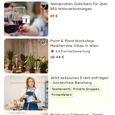
Weinproben-Gutschein für über
850 Weinverkostungen
69 €
Paint & Plant Workshop:
Mediterrane Vibes in Wien
4,5
Partnerbewertung
ab 44 €
Jetzt exklusives Event anfragen
- kostenfreie Beratung
Teamevents
Private Gruppen
Firmenfeiern
Paint your Colleague – Team-