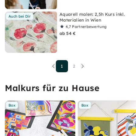
Aquarell malen: 2,5h Kurs inkl.
Auch bei Dir
Materialien in Wien
4,7
Partnerbewertung
ab 54 €
1
2
Malkurs für zu Hause
Box
Box