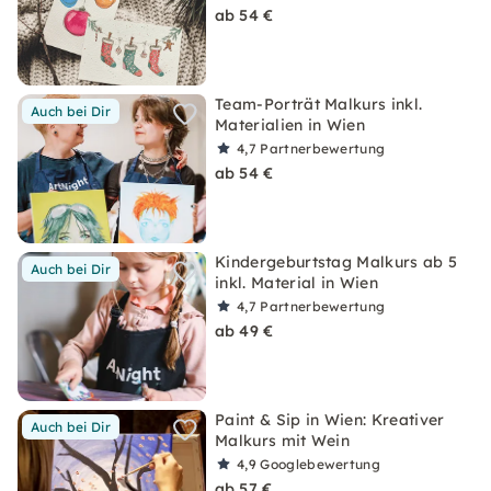
ab 54 €
Team-Porträt Malkurs inkl.
Auch bei Dir
Materialien in Wien
4,7
Partnerbewertung
ab 54 €
Kindergeburtstag Malkurs ab 5
Auch bei Dir
inkl. Material in Wien
4,7
Partnerbewertung
ab 49 €
Paint & Sip in Wien: Kreativer
Auch bei Dir
Malkurs mit Wein
4,9
Googlebewertung
ab 57 €