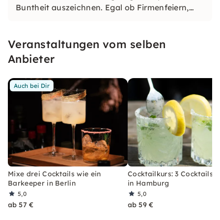
Buntheit auszeichnen. Egal ob Firmenfeiern,
JGAs oder Dein bevorstehender Geburtstag: Mit
unseren konfetti Klassikern wirst Du ein Event
Veranstaltungen vom selben
erleben, welches Du so schnell nicht vergessen
wirst.
Anbieter
Auch bei Dir
Mixe drei Cocktails wie ein
Cocktailkurs: 3 Cocktails 
Barkeeper in Berlin
in Hamburg
5,0
5,0
ab 57 €
ab 59 €