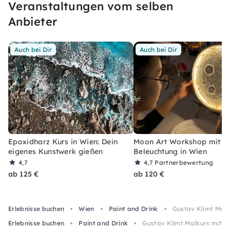
Veranstaltungen vom selben
Farbe, Wein und Spaß
!
Anbieter
Auch bei Dir
Auch bei Dir
Epoxidharz Kurs in Wien: Dein
Moon Art Workshop mit L
eigenes Kunstwerk gießen
Beleuchtung in Wien
4,7
4,7
Partnerbewertung
ab 125 €
ab 120 €
Erlebnisse buchen
Wien
Paint and Drink
Gustav Klimt Malk
Erlebnisse buchen
Paint and Drink
Gustav Klimt Malkurs mit W