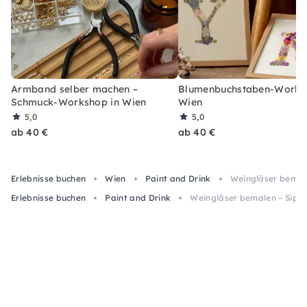
Armband selber machen –
Blumenbuchstaben-Works
Schmuck-Workshop in Wien
Wien
5,0
5,0
ab 40 €
ab 40 €
Erlebnisse buchen
Wien
Paint and Drink
Weingläser bemale
Erlebnisse buchen
Paint and Drink
Weingläser bemalen – Sip &