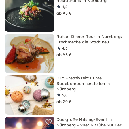
Restaurants in Nürnberg
4,8
ab 95 €
Rätsel-Dinner-Tour in Nürnberg:
Erschmecke die Stadt neu
4,5
ab 95 €
DIY Kreativzeit: Bunte
Badebomben herstellen in
Nürnberg
5,0
ab 29 €
Das große Mitsing-Event in
Nürnberg - 90er & frühe 2000er