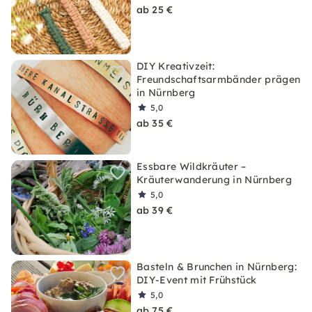
ab 25 €
DIY Kreativzeit:
Freundschaftsarmbänder prägen
in Nürnberg
5,0
ab 35 €
Essbare Wildkräuter –
Kräuterwanderung in Nürnberg
5,0
ab 39 €
Basteln & Brunchen in Nürnberg:
DIY-Event mit Frühstück
5,0
ab 75 €