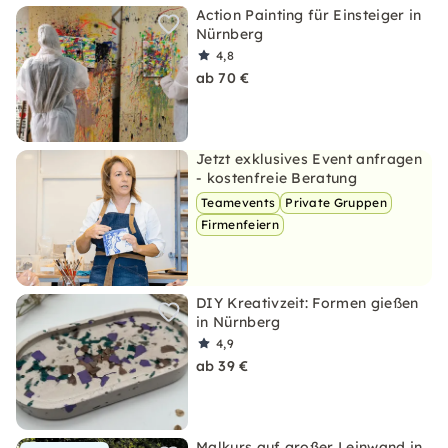
Action Painting für Einsteiger in
Nürnberg
4,8
ab 70 €
Jetzt exklusives Event anfragen
- kostenfreie Beratung
Teamevents
Private Gruppen
Firmenfeiern
DIY Kreativzeit: Formen gießen
in Nürnberg
4,9
ab 39 €
Malkurs auf großer Leinwand in