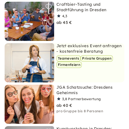
Craftbier-Tasting und
Stadtführung in Dresden
4,3
ab 45 €
Jetzt exklusives Event anfragen
- kostenfreie Beratung
Teamevents
Private Gruppen
Firmenfeiern
JGA Schatzsuche: Dresdens
Geheimnis
3,8
Partnerbewertung
ab 40 €
pro Gruppe bis 8 Personen
Kunstworkshop in Dresden: