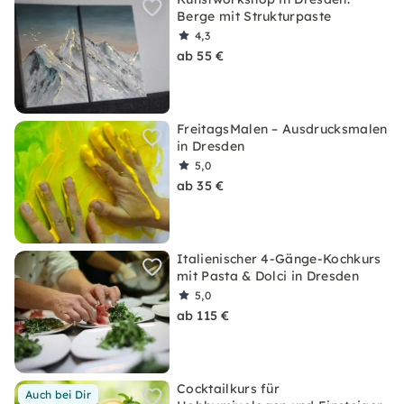
Berge mit Strukturpaste
4,3
ab 55 €
FreitagsMalen – Ausdrucksmalen
in Dresden
5,0
ab 35 €
Italienischer 4-Gänge-Kochkurs
mit Pasta & Dolci in Dresden
5,0
ab 115 €
Cocktailkurs für
Auch bei Dir