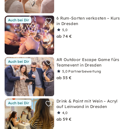
6 Rum-Sorten verkosten – Kurs
Auch bei Dir
in Dresden
5,0
ab 74 €
AR Outdoor Escape Game fürs
Auch bei Dir
Teamevent in Dresden
5,0
Partnerbewertung
ab 35 €
Drink & Paint mit Wein – Acryl
Auch bei Dir
auf Leinwand in Dresden
4,0
ab 59 €