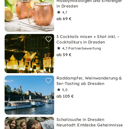
Hobbymixologen und Einsteiger
in Dresden
4,7
ab 69 €
3 Cocktails mixen + Shot inkl. –
Cocktailkurs in Dresden
4,7
Partnerbewertung
ab 59 €
Raddampfer, Weinwanderung &
5er-Tasting ab Dresden
5,0
ab 105 €
Schatzsuche in Dresden
Neustadt: Entdecke Geheimnisse