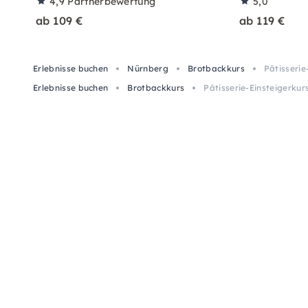
4,9
Partnerbewertung
5,0
ab 109 €
ab 119 €
Erlebnisse buchen
Nürnberg
Brotbackkurs
Pâtisserie
Erlebnisse buchen
Brotbackkurs
Pâtisserie-Einsteigerkur