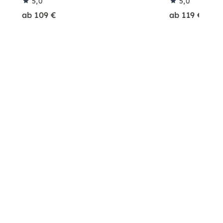
5,0
5,0
ab 109 €
ab 119 €