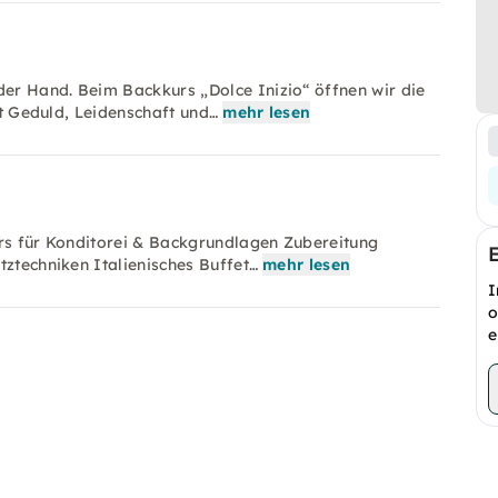
er Hand. Beim Backkurs „Dolce Inizio“ öffnen wir die
it Geduld, Leidenschaft und…
mehr lesen
urs für Konditorei & Backgrundlagen Zubereitung
tztechniken Italienisches Buffet…
mehr lesen
I
o
e