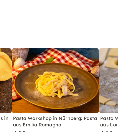
s in
Pasta Workshop in Nürnberg: Pasta
Pasta Worksh
aus Emilia Romagna
aus Lombard