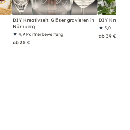
DIY Kreativzeit: Gläser gravieren in
DIY Kreativz
Nürnberg
5,0
4,9
Partnerbewertung
ab 39 €
ab 35 €