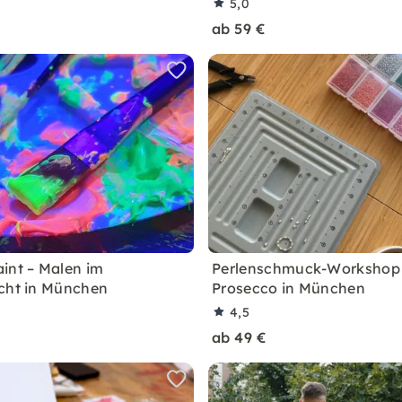
5,0
ab 59 €
int – Malen im
Perlenschmuck-Workshop
cht in München
Prosecco in München
4,5
ab 49 €