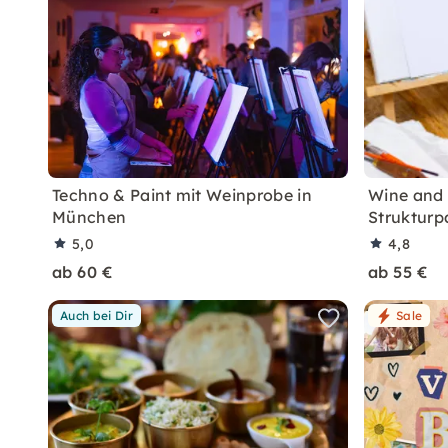
Techno & Paint mit Weinprobe in
Wine and 
München
Strukturp
5,0
4,8
ab 60 €
ab 55 €
Auch bei Dir
Sale