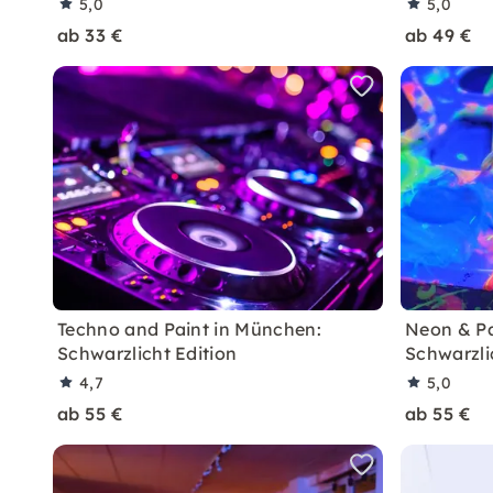
5,0
5,0
ab 33 €
ab 49 €
Techno and Paint in München:
Neon & Pa
Schwarzlicht Edition
Schwarzli
4,7
5,0
ab 55 €
ab 55 €