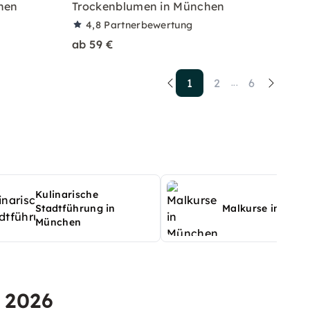
hen
Trockenblumen in München
4,8
Partnerbewertung
ab 59 €
1
2
6
...
Kulinarische
Stadtführung in
Malkurse in Mün
München
 2026