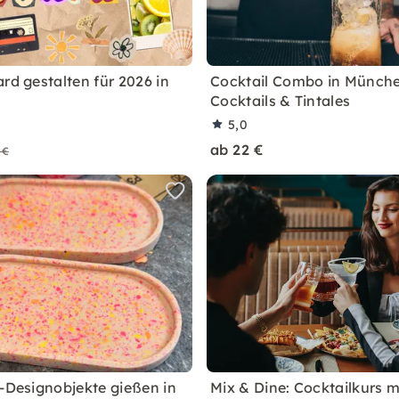
rd gestalten für 2026 in
Cocktail Combo in Münche
Cocktails & Tintales
5,0
ab 22 €
 €
o-Designobjekte gießen in
Mix & Dine: Cocktailkurs m