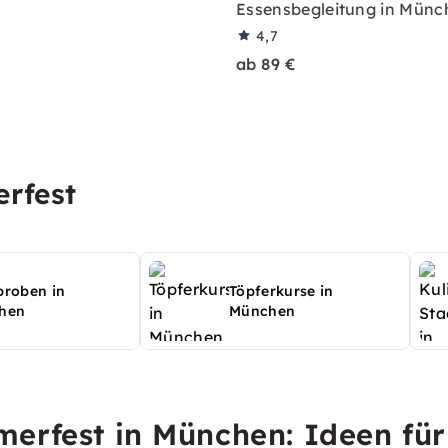
Essensbegleitung in Münc
4,7
ab 89 €
rfest
roben in
Töpferkurse in
hen
München
erfest in München: Ideen für