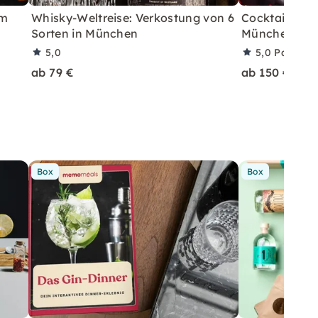
im
Whisky-Weltreise: Verkostung von 6
Cocktailkurs 
Sorten in München
München
5,0
5,0
Partner
ab 79 €
ab 150 €
Box
Box