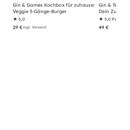
Gin & Games Kochbox für zuhause:
Gin & Tea Har
Veggie 3-Gänge-Burger
Dein Zuhaus
5,0
5,0
Partner
29 €
49 €
zzgl. Versand