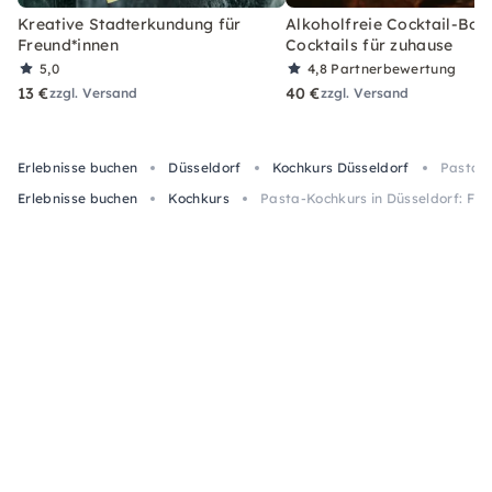
Kreative Stadterkundung für
Alkoholfreie Cocktail-Box
Freund*innen
Cocktails für zuhause
5,0
4,8
Partnerbewertung
13 €
40 €
zzgl. Versand
zzgl. Versand
Erlebnisse buchen
Düsseldorf
Kochkurs Düsseldorf
Pasta-K
Erlebnisse buchen
Kochkurs
Pasta-Kochkurs in Düsseldorf: Fri