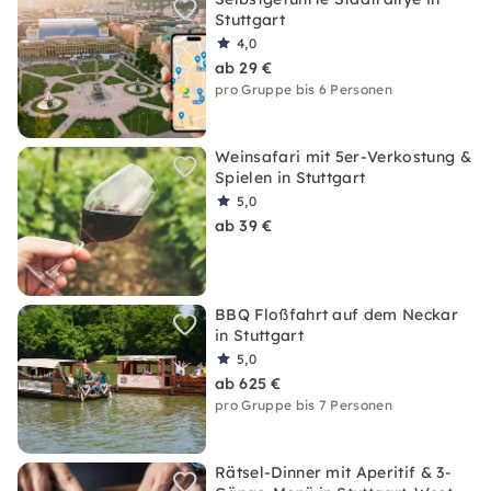
Stuttgart
4,0
ab 29 €
pro Gruppe bis 6 Personen
Weinsafari mit 5er-Verkostung &
Spielen in Stuttgart
5,0
ab 39 €
BBQ Floßfahrt auf dem Neckar
in Stuttgart
5,0
ab 625 €
pro Gruppe bis 7 Personen
Rätsel-Dinner mit Aperitif & 3-