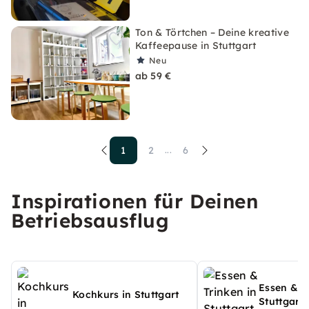
Ton & Törtchen – Deine kreative
Kaffeepause in Stuttgart
Neu
ab 59 €
1
2
6
...
Inspirationen für Deinen
Betriebsausflug
Essen & T
Kochkurs in Stuttgart
Stuttgart