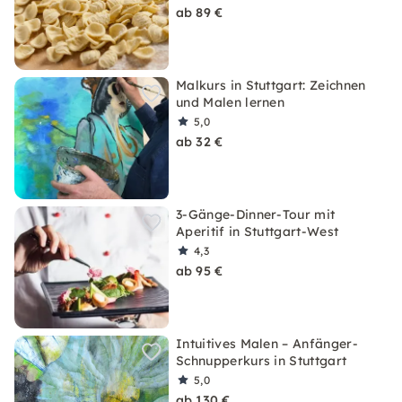
ab 89 €
Malkurs in Stuttgart: Zeichnen
und Malen lernen
5,0
ab 32 €
3-Gänge-Dinner-Tour mit
Aperitif in Stuttgart-West
4,3
ab 95 €
Intuitives Malen – Anfänger-
Schnupperkurs in Stuttgart
5,0
ab 130 €