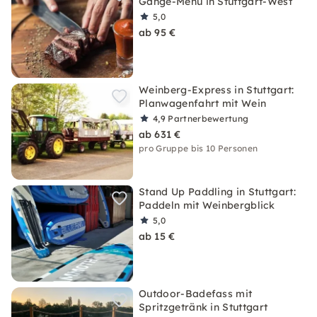
Gänge-Menü in Stuttgart-West
5,0
ab 95 €
Weinberg-Express in Stuttgart:
Planwagenfahrt mit Wein
4,9
Partnerbewertung
ab 631 €
pro Gruppe bis 10 Personen
Stand Up Paddling in Stuttgart:
Paddeln mit Weinbergblick
5,0
ab 15 €
Outdoor-Badefass mit
Spritzgetränk in Stuttgart