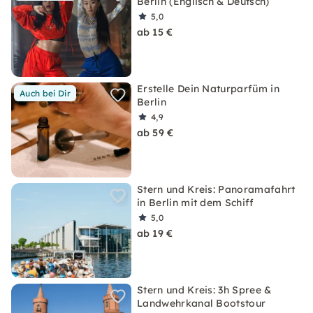
Berlin (Englisch & Deutsch)
5,0
ab 15 €
Erstelle Dein Naturparfüm in
Auch bei Dir
Berlin
4,9
ab 59 €
Stern und Kreis: Panoramafahrt
in Berlin mit dem Schiff
5,0
ab 19 €
Stern und Kreis: 3h Spree &
Landwehrkanal Bootstour