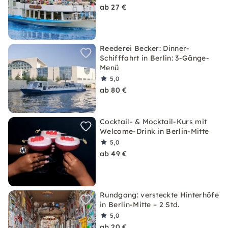
ab 27 €
Reederei Becker: Dinner-
Schifffahrt in Berlin: 3-Gänge-
Menü
5,0
ab 80 €
Cocktail- & Mocktail-Kurs mit
Welcome-Drink in Berlin-Mitte
5,0
ab 49 €
Rundgang: versteckte Hinterhöfe
in Berlin-Mitte – 2 Std.
5,0
ab 20 €