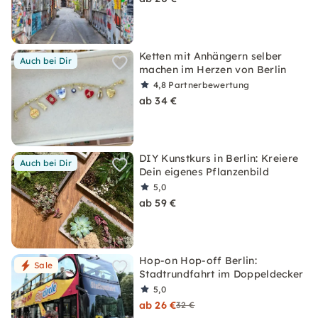
Ketten mit Anhängern selber
Auch bei Dir
machen im Herzen von Berlin
4,8
Partnerbewertung
ab 34 €
DIY Kunstkurs in Berlin: Kreiere
Auch bei Dir
Dein eigenes Pflanzenbild
5,0
ab 59 €
Hop-on Hop-off Berlin:
Sale
Stadtrundfahrt im Doppeldecker
5,0
ab 26 €
32 €